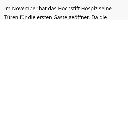
Im November hat das Hochstift Hospiz seine
Türen für die ersten Gäste geöffnet. Da die
Privatsphäre und der Schutz der Gäste an ersten
Stelle steht, sind seit dem keine Führungen durch
das dritte und vierte Stockwerk des Hospizes
mehr möglich.
Um Ihnen einen Einblick in die Räumlichkeiten
des Hochstift Hospiz zu ermöglichen, hat der
Förderverein Ökumenische Hospizhilfe Worms
e.V.
eine Videoführung mit Kathrin Anklam-
Trapp, 1. Vorsitzende des Fördervereins, Dr.
Ulrike Löffler, 2. Vorsitzende des Fördervereins,
und Guido Helfert, Pflegedienstleitung des